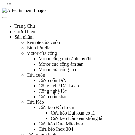
"
"""
Skip
Hưng Thịnh Phát
cửa cuốn, cửa kéo, cửa nhôm kính, motor cổng tự động, Remote cửa,
to
bình lưu điện
content
Trang Chủ
Giới Thiệu
Sản phẩm
Remote cửa cuốn
Bình lưu điện
Motor cửa cổng
Motor cổng mở cánh tay đòn
Motor cửa cổng âm sàn
Motor cửa cổng lùa
Cửa cuốn
Cửa cuốn Đức
Công nghệ Đài Loan
Công nghệ Úc
Cửa cuốn khác
Cửa Kéo
Cửa kéo Đài Loan
Cửa kéo Đài loan có lá
Cửa kéo Đài loan không lá
Cửa kéo Đức Mitadoor
Cửa kéo Inox 304
Cửa nhôm kính