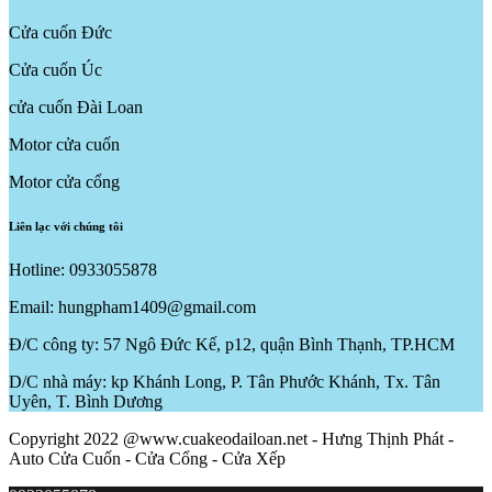
Cửa cuốn Đức
Cửa cuốn Úc
cửa cuốn Đài Loan
Motor cửa cuốn
Motor cửa cổng
Liên lạc với chúng tôi
Hotline: 0933055878
Email: hungpham1409@gmail.com
Đ/C công ty: 57 Ngô Đức Kế, p12, quận Bình Thạnh, TP.HCM
D/C nhà máy: kp Khánh Long, P. Tân Phước Khánh, Tx. Tân
Uyên, T. Bình Dương
Copyright 2022 @www.cuakeodailoan.net - Hưng Thịnh Phát -
Auto Cửa Cuốn - Cửa Cổng - Cửa Xếp