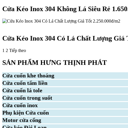
Cửa Kéo Inox 304 Không Lá Siêu Rẻ 1.65
Cửa kéo Inox 304
Cửa Kéo Inox 304 Có Lá Chất Lượng Giá 
Phân
1
2
Tiếp theo
trang
SẢN PHẨM HƯNG THỊNH PHÁT
bài
viết
Cửa cuốn khe thoáng
Cửa cuốn tấm liền
Cửa cuốn lá tole
Cửa cuốn trong suốt
Cửa cuốn inox
Phụ kiện Cửa cuốn
Motor cửa cổng
Cửa kéo Đài Loan