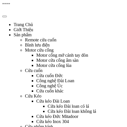
"
"""
Skip
Hưng Thịnh Phát
cửa cuốn, cửa kéo, cửa nhôm kính, motor cổng tự động, Remote cửa,
to
content
Trang Chủ
Giới Thiệu
Sản phẩm
Remote cửa cuốn
Bình lưu điện
Motor cửa cổng
Motor cổng mở cánh tay đòn
Motor cửa cổng âm sàn
Motor cửa cổng lùa
Cửa cuốn
Cửa cuốn Đức
Công nghệ Đài Loan
Công nghệ Úc
Cửa cuốn khác
Cửa Kéo
Cửa kéo Đài Loan
Cửa kéo Đài loan có lá
Cửa kéo Đài loan không lá
Cửa kéo Đức Mitadoor
Cửa kéo Inox 304
Cửa nhôm kính