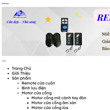
"
"""
Skip
Hưng Thịnh Phát
cửa cuốn, cửa kéo, cửa nhôm kính, motor cổng tự động,
to
Remote cửa, bình lưu điện
content
Trang Chủ
Giới Thiệu
Sản phẩm
Remote cửa cuốn
Bình lưu điện
Motor cửa cổng
Motor cổng mở cánh tay đòn
Motor cửa cổng âm sàn
Motor cửa cổng lùa