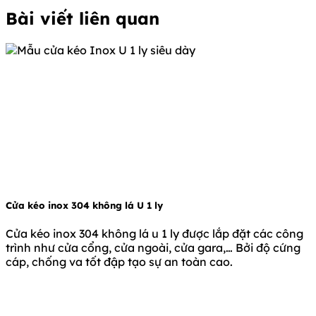
viết
Bài viết liên quan
Cửa kéo inox 304 không lá U 1 ly
Cửa kéo inox 304 không lá u 1 ly được lắp đặt các công
trình như cửa cổng, cửa ngoài, cửa gara,… Bởi độ cứng
cáp, chống va tốt đập tạo sự an toàn cao.