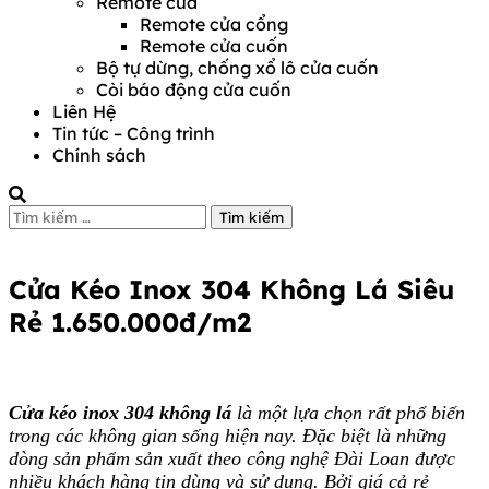
Remote cửa
Remote cửa cổng
Remote cửa cuốn
Bộ tự dừng, chống xổ lô cửa cuốn
Còi báo động cửa cuốn
Liên Hệ
Tin tức – Công trình
Chính sách
Tìm
kiếm
Cửa kéo Inox 304
cho:
Cửa Kéo Inox 304 Không Lá Siêu
Rẻ 1.650.000đ/m2
Cửa kéo inox 304 không lá
là một lựa chọn rất phổ biến
trong các không gian sống hiện nay. Đặc biệt là những
dòng sản phẩm sản xuất theo công nghệ Đài Loan được
nhiều khách hàng tin dùng và sử dụng. Bởi giá cả rẻ