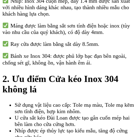
Nhíp: Inox 304 cuộn mép, dày 1.4 mm được sản xuất
với nhiều hình dáng khác nhau, tạo thành nhiều mẫu cho
khách hàng lựa chọn.
Máng được làm bằng sắt sơn tính điện hoặc inox (tùy
vào nhu cầu của quý khách), có độ dày 4mm.
Ray cửa được làm bằng sắt dày 8.5mm.
Bánh xe Inox 304: được phủ lớp bạc đạn bên ngoài,
chống sét gĩ, không ồn, vận hành êm ái.
2. Ưu điểm Cửa kéo Inox 304
không lá
Sử dụng vật liệu cao cấp: Tole mạ màu, Tole mạ kẽm
sơn tĩnh điện, hợp kim nhôm.
U cửa sắt kéo Đài Loan được tạo gân cuốn mép hai
bên làm cho cửa cứng hơn.
Nhíp được ép thủy lực tạo kiểu mẫu, tăng độ cứng