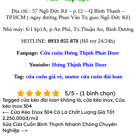
Địa chỉ : 57 Ngô Đức Kế – p.12 – Q.Bình Thạnh –
TP.HCM ( ngay đường Phan Văn Trị giao Ngô Đức Kế)
Nhà máy: 6/1 kp1A, p.An Phú, Tx.Thuận An, Bình Dương
HOTLINE:
0933 055 878
(Hỗ trợ 24/24h)
Fanpage:
Cửa cuốn Hưng Thịnh Phát Door
Youtube:
Hưng Thịnh Phát Door
Tag:
cửa cuốn giá rẻ
,
motor cửa cuốn đài loan
5/5 - (1 bình chọn)
Tagged
cửa kéo đài loan không lá
,
cửa kéo inox
,
Cửa
kéo inox 304
Điều
⟵
Cửa Kéo Inox 304 Có Lá Chất Lượng Giá Tốt
2.250.000đ/m2
hướng
Sửa Cửa Cuốn Bình Thạnh Nhanh Chóng Chuyên
bài
Nghiệp
⟶