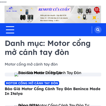
"
"""
Hưng Thịnh Phát
Skip
cửa cuốn, cửa kéo, cửa nhôm kính,
motor cổng tự động, Remote cửa,
to
bình lưu điện
content
Danh mục:
Motor cổng
mở cánh tay đòn
Motor cổng mở cánh tay đòn
MOTOR CỔNG MỞ CÁNH TAY ĐÒN
Báo Giá Motor Cổng Cánh Tay Đòn Beninca Made
In Italya