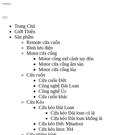
"
"""
Skip
Hưng Thịnh Phát
cửa cuốn, cửa kéo, cửa nhôm kính, motor cổng tự động, Remote cửa,
to
content
Trang Chủ
Giới Thiệu
Sản phẩm
Remote cửa cuốn
Bình lưu điện
Motor cửa cổng
Motor cổng mở cánh tay đòn
Motor cửa cổng âm sàn
Motor cửa cổng lùa
Cửa cuốn
Cửa cuốn Đức
Công nghệ Đài Loan
Công nghệ Úc
Cửa cuốn khác
Cửa Kéo
Cửa kéo Đài Loan
Cửa kéo Đài loan có lá
Cửa kéo Đài loan không lá
Cửa kéo Đức Mitadoor
Cửa kéo Inox 304
Cửa nhôm kính