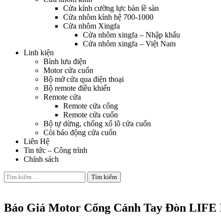
Cửa kính cường lực bàn lề sàn
Cửa nhôm kính hệ 700-1000
Cửa nhôm Xingfa
Cửa nhôm xingfa – Nhập khẩu
Cửa nhôm xingfa – Việt Nam
Linh kiện
Bình lưu điện
Motor cửa cuốn
Bộ mở cửa qua điện thoại
Bộ remote điều khiển
Remote cửa
Remote cửa cổng
Remote cửa cuốn
Bộ tự dừng, chống xổ lô cửa cuốn
Còi báo động cửa cuốn
Liên Hệ
Tin tức – Công trình
Chính sách
Tìm
kiếm
Motor cổng mở cánh tay đòn
cho:
Báo Giá Motor Cổng Cánh Tay Đòn LIFE I