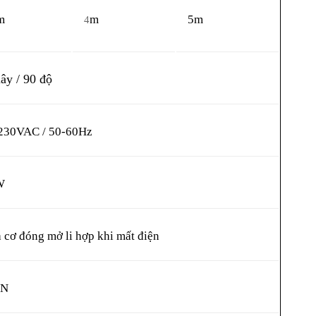
m
m
5m
4
iây / 90 độ
230VAC / 50-60Hz
W
 cơ đóng mở li hợp khi mất điện
0N