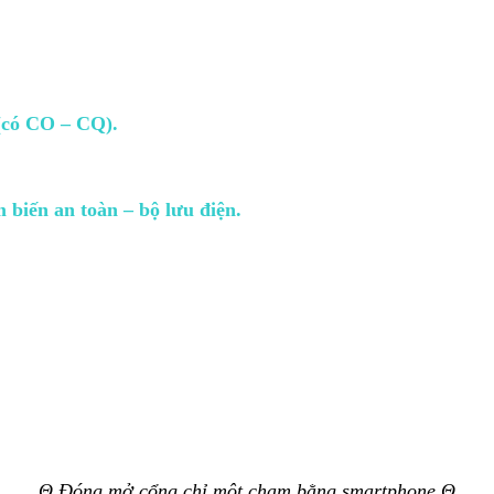
(có CO – CQ).
biến an toàn – bộ lưu điện.
Θ Đóng mở cổng chỉ một chạm bằng smartphone Θ