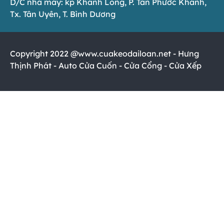
D/C nhà máy: kp Khánh Long, P. Tân Phước Khánh,
Tx. Tân Uyên, T. Bình Dương
Copyright 2022 @www.cuakeodailoan.net - Hưng
Thịnh Phát - Auto Cửa Cuốn - Cửa Cổng - Cửa Xếp