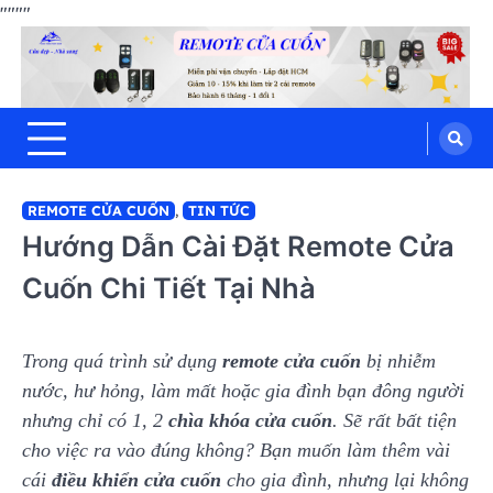
"
"""
Hưng Thịnh Phát
Skip
cửa cuốn, cửa kéo, cửa nhôm kính,
motor cổng tự động, Remote cửa,
to
bình lưu điện
content
REMOTE CỬA CUỐN
,
TIN TỨC
Hướng Dẫn Cài Đặt Remote Cửa
Cuốn Chi Tiết Tại Nhà
Trong quá trình sử dụng
remote cửa cuốn
bị nhiễm
nước, hư hỏng, làm mất hoặc gia đình bạn đông người
nhưng chỉ có 1, 2
chìa khóa cửa cuốn
. Sẽ rất bất tiện
cho việc ra vào đúng không? Bạn muốn làm thêm vài
cái
điều khiển cửa cuốn
cho gia đình, nhưng lại không