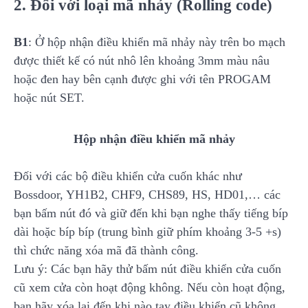
2. Đối với loại mã nhảy (Rolling code)
B1
: Ở hộp nhận điều khiển mã nhảy này trên bo mạch
được thiết kế có nút nhô lên khoảng 3mm màu nâu
hoặc đen hay bên cạnh được ghi với tên PROGAM
hoặc nút SET.
Hộp nhận điều khiển mã nhảy
Đối với các bộ điều khiển cửa cuốn khác như
Bossdoor, YH1B2, CHF9, CHS89, HS, HD01,… các
bạn bấm nút đó và giữ đến khi bạn nghe thấy tiếng bíp
dài hoặc bíp bíp (trung bình giữ phím khoảng 3-5 +s)
thì chức năng xóa mã đã thành công.
Lưu ý: Các bạn hãy thử bấm nút điều khiển cửa cuốn
cũ xem cửa còn hoạt động không. Nếu còn hoạt động,
bạn hãy xóa lại đến khi nào tay điều khiển cũ không