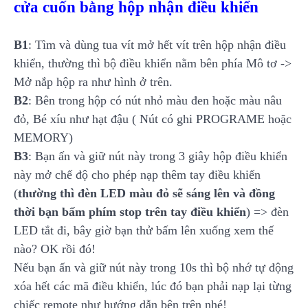
cửa cuốn bằng hộp nhận điều khiển
B1
: Tìm và dùng tua vít mở hết vít trên hộp nhận điều
khiển, thường thì bộ điều khiển nằm bên phía Mô tơ ->
Mở nắp hộp ra như hình ở trên.
B2
: Bên trong hộp có nút nhỏ màu đen hoặc màu nâu
đỏ, Bé xíu như hạt đậu ( Nút có ghi PROGRAME hoặc
MEMORY)
B3
: Bạn ấn và giữ nút này trong 3 giây hộp điều khiển
này mở chế độ cho phép nạp thêm tay điều khiển
(
thường thì đèn LED màu đỏ sẽ sáng lên và đồng
thời bạn bấm phím stop trên tay điều khiển
) => đèn
LED tắt đi, bây giờ bạn thử bấm lên xuống xem thế
nào? OK rồi đó!
Nếu bạn ấn và giữ nút này trong 10s thì bộ nhớ tự động
xóa hết các mã điều khiển, lúc đó bạn phải nạp lại từng
chiếc remote như hướng dẫn bên trên nhé!