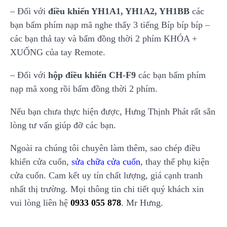
– Đối với
điều khiển YH1A1, YH1A2, YH1BB
các
bạn bấm phím nạp mã nghe thấy 3 tiếng Bíp bíp bíp –
các bạn thả tay và bấm đồng thời 2 phím KHÓA +
XUỐNG của tay Remote.
– Đối với
hộp điều khiển CH-F9
các bạn bấm phím
nạp mã xong rồi bấm đồng thời 2 phím.
Nếu bạn chưa thực hiện được, Hưng Thịnh Phát rất sẵn
lòng tư vấn giúp đỡ các bạn.
Ngoài ra chúng tôi chuyên làm thêm, sao chép điều
khiển cửa cuốn,
sửa chữa cửa cuốn
, thay thế phụ kiện
cửa cuốn. Cam kết uy tín chất lượng, giá cạnh tranh
nhất thị trường. Mọi thông tin chi tiết quý khách xin
vui lòng liên hệ
0933 055 878
. Mr Hưng.