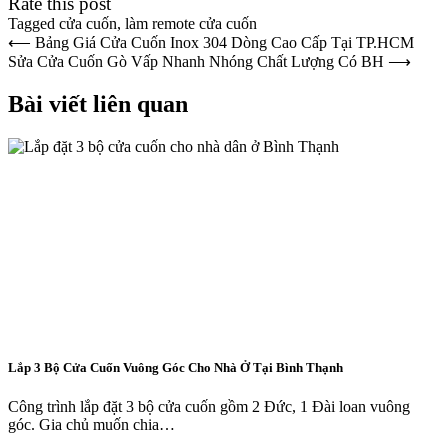
Rate this post
Tagged
cửa cuốn
,
làm remote cửa cuốn
Điều
⟵
Bảng Giá Cửa Cuốn Inox 304 Dòng Cao Cấp Tại TP.HCM
Sửa Cửa Cuốn Gò Vấp Nhanh Nhóng Chất Lượng Có BH
⟶
hướng
bài
Bài viết liên quan
viết
Lắp 3 Bộ Cửa Cuốn Vuông Góc Cho Nhà Ở Tại Bình Thạnh
Công trình lắp đặt 3 bộ cửa cuốn gồm 2 Đức, 1 Đài loan vuông
góc. Gia chủ muốn chia…