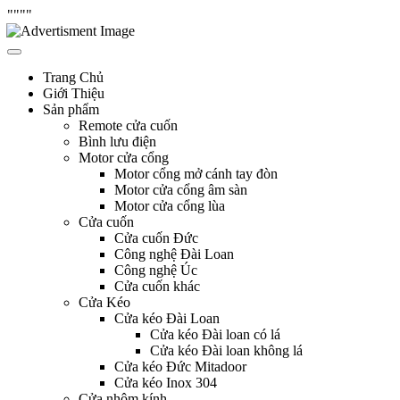
"
"""
Skip
Hưng Thịnh Phát
cửa cuốn, cửa kéo, cửa nhôm kính, motor cổng tự động, Remote cửa,
to
bình lưu điện
content
Trang Chủ
Giới Thiệu
Sản phẩm
Remote cửa cuốn
Bình lưu điện
Motor cửa cổng
Motor cổng mở cánh tay đòn
Motor cửa cổng âm sàn
Motor cửa cổng lùa
Cửa cuốn
Cửa cuốn Đức
Công nghệ Đài Loan
Công nghệ Úc
Cửa cuốn khác
Cửa Kéo
Cửa kéo Đài Loan
Cửa kéo Đài loan có lá
Cửa kéo Đài loan không lá
Cửa kéo Đức Mitadoor
Cửa kéo Inox 304
Cửa nhôm kính