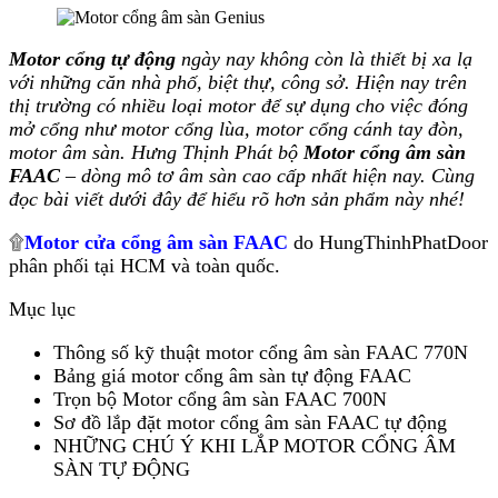
Motor cổng tự động
ngày nay không còn là thiết bị xa lạ
với những căn nhà phố, biệt thự, công sở. Hiện nay trên
thị trường có nhiều loại motor để sự dụng cho việc đóng
mở cổng như motor cổng lùa, motor cổng cánh tay đòn,
motor âm sàn. Hưng Thịnh Phát bộ
Motor cổng âm sàn
FAAC
– dòng mô tơ âm sàn cao cấp nhất hiện nay. Cùng
đọc bài viết dưới đây để hiểu rõ hơn sản phẩm này nhé!
۩
Motor cửa cổng âm sàn FAAC
do HungThinhPhatDoor
phân phối tại HCM và toàn quốc.
Mục lục
Thông số kỹ thuật motor cổng âm sàn FAAC 770N
Bảng giá motor cổng âm sàn tự động FAAC
Trọn bộ Motor cổng âm sàn FAAC 700N
Sơ đồ lắp đặt motor cổng âm sàn FAAC tự động
NHỮNG CHÚ Ý KHI LẮP MOTOR CỔNG ÂM
SÀN TỰ ĐỘNG