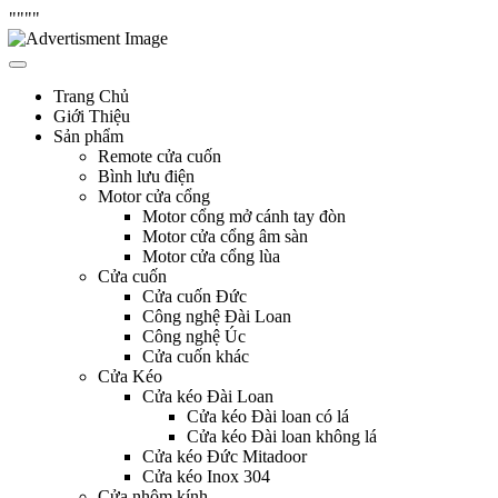
"
"""
Skip
Hưng Thịnh Phát
cửa cuốn, cửa kéo, cửa nhôm kính, motor cổng tự động, Remote cửa,
to
bình lưu điện
content
Trang Chủ
Giới Thiệu
Sản phẩm
Remote cửa cuốn
Bình lưu điện
Motor cửa cổng
Motor cổng mở cánh tay đòn
Motor cửa cổng âm sàn
Motor cửa cổng lùa
Cửa cuốn
Cửa cuốn Đức
Công nghệ Đài Loan
Công nghệ Úc
Cửa cuốn khác
Cửa Kéo
Cửa kéo Đài Loan
Cửa kéo Đài loan có lá
Cửa kéo Đài loan không lá
Cửa kéo Đức Mitadoor
Cửa kéo Inox 304
Cửa nhôm kính