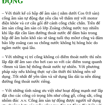
ĐỘNG
– Với thiết kế có hộp đế âm sàn ( nằm dưới Cos 0:0 sàn)
cổng âm sàn tự động đạt yêu cầu về thẩm mỹ với motor
điện khỏe và cơ cấu gôí đỡ cánh cổng chắc chắn. Trên đế
âm sàn cổng âm sàn có lớp Zoăng chống nước tuy nhiên
khi lắp đặt cần làm đường thoát nước để đảm bảo trong
hộp đế âm luôn khô ráo sẽ tăng tuổi thọ môtơ cổng và đảm
bảo lớp zoăng cao su chống nước không bị hỏng hóc do
ngâm nước quá lâu.
– Với những vị trí cổng không có điểm thoát nước thì nên
lắp đặt đế âm sao cho hơi cao so với các điểm xung quanh
<8mm và làm hệ thống thoát nước tự nhiên. Với phương
pháp này nếu không thực sự cần thiết thì không nên sử
dụng .Tốt nhất để yên tâm và sử dụng lâu dài ta nên dùng
đường ống thoát nước riêng.
– Với những tính năng ưu việt như hoạt động mạnh mẽ lắp
đặt cho các cổng có trọng lớn như cổng gỗ, cổng sắt, cổng
nhôm đúc .v.v. Cổng âm sàn tự động được người sử dụng