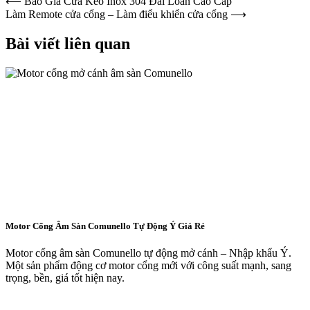
Điều
⟵
Báo Giá Cửa Kéo Inox 304 Đài Loan Cao Cấp
Làm Remote cửa cổng – Làm điểu khiển cửa cổng
⟶
hướng
bài
Bài viết liên quan
viết
Motor Cổng Âm Sàn Comunello Tự Động Ý Giá Rẻ
Motor cổng âm sàn Comunello tự động mở cánh – Nhập khẩu Ý.
Một sản phẩm động cơ motor cổng mới với công suất mạnh, sang
trọng, bền, giá tốt hiện nay.