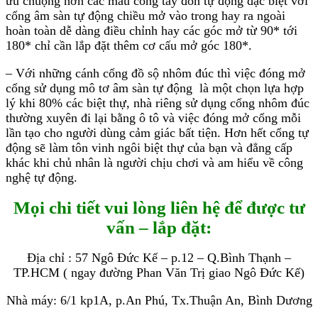
ưu chuộng hơn các mẫu cổng tay đòn tự động đặc biệt với
cổng âm sàn tự động chiều mở vào trong hay ra ngoài
hoàn toàn dễ dàng điều chỉnh hay các góc mở từ 90* tới
180* chỉ cần lắp đặt thêm cơ cấu mở góc 180*.
– Với những cánh cổng đồ sộ nhôm đúc thì việc đóng mở
cổng sử dụng mô tơ âm sàn tự động
là một chọn lựa hợp
lý khi 80% các biệt thự, nhà riêng sử dụng cổng nhôm đúc
thường xuyên đi lại bằng ô tô và việc đóng mở cổng mỗi
lần tạo cho người dùng cảm giác bất tiện. Hơn hết cổng tự
động sẽ làm tôn vinh ngôi biệt thự của bạn và đẳng cấp
khác khi chủ nhân là người chịu chơi và am hiểu về công
nghệ tự động.
Mọi chi tiết vui lòng liên hệ để được tư
vấn – lắp đặt:
Địa chỉ : 57 Ngô Đức Kế – p.12 – Q.Bình Thạnh –
TP.HCM ( ngay đường Phan Văn Trị giao Ngô Đức Kế)
Nhà máy: 6/1 kp1A, p.An Phú, Tx.Thuận An, Bình Dương