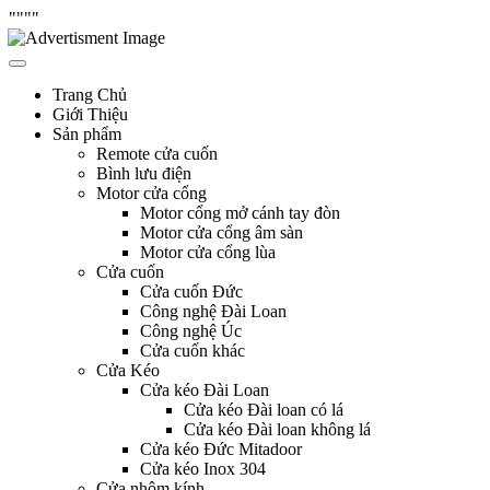
"
"""
Skip
Hưng Thịnh Phát
cửa cuốn, cửa kéo, cửa nhôm kính, motor cổng tự động, Remote cửa,
to
bình lưu điện
content
Trang Chủ
Giới Thiệu
Sản phẩm
Remote cửa cuốn
Bình lưu điện
Motor cửa cổng
Motor cổng mở cánh tay đòn
Motor cửa cổng âm sàn
Motor cửa cổng lùa
Cửa cuốn
Cửa cuốn Đức
Công nghệ Đài Loan
Công nghệ Úc
Cửa cuốn khác
Cửa Kéo
Cửa kéo Đài Loan
Cửa kéo Đài loan có lá
Cửa kéo Đài loan không lá
Cửa kéo Đức Mitadoor
Cửa kéo Inox 304
Cửa nhôm kính