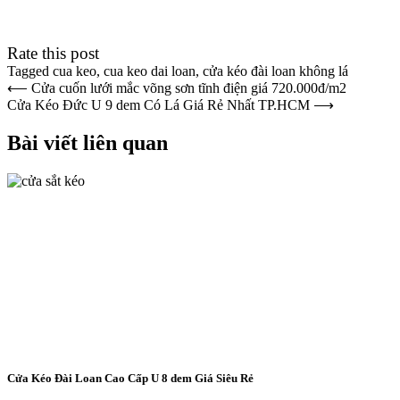
Rate this post
Tagged
cua keo
,
cua keo dai loan
,
cửa kéo đài loan không lá
Điều
⟵
Cửa cuốn lưới mắc võng sơn tĩnh điện giá 720.000đ/m2
Cửa Kéo Đức U 9 dem Có Lá Giá Rẻ Nhất TP.HCM
⟶
hướng
bài
Bài viết liên quan
viết
Cửa Kéo Đài Loan Cao Cấp U 8 dem Giá Siêu Rẻ