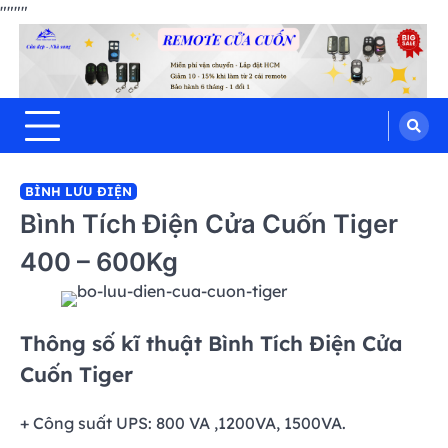
"
"""
Hưng Thịnh Phát
Skip
cửa cuốn, cửa kéo, cửa nhôm kính,
motor cổng tự động, Remote cửa,
to
bình lưu điện
content
BÌNH LƯU ĐIỆN
Bình Tích Điện Cửa Cuốn Tiger
400 – 600Kg
Thông số kĩ thuật Bình Tích Điện Cửa
Cuốn Tiger
+ Công suất UPS: 800 VA ,1200VA, 1500VA.