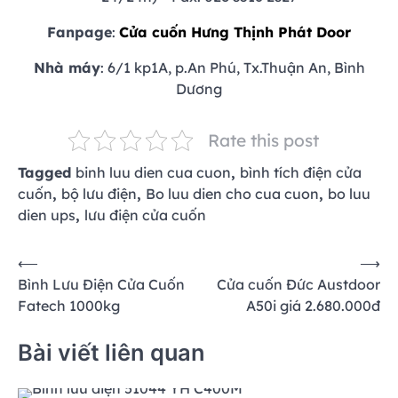
Fanpage
:
Cửa cuốn Hưng Thịnh Phát Door
Nhà máy
: 6/1 kp1A, p.An Phú, Tx.Thuận An, Bình
Dương
Rate this post
Tagged
binh luu dien cua cuon
,
bình tích điện cửa
cuốn
,
bộ lưu điện
,
Bo luu dien cho cua cuon
,
bo luu
dien ups
,
lưu điện cửa cuốn
Điều
⟵
⟶
Bình Lưu Điện Cửa Cuốn
Cửa cuốn Đức Austdoor
hướng
Fatech 1000kg
A50i giá 2.680.000đ
bài
viết
Bài viết liên quan