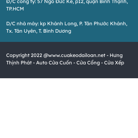
Đ/C công ty: 57 Ngô Đức Kế, p12, quận Bình Thạnh,
TP.HCM
D/C nhà máy: kp Khánh Long, P. Tân Phước Khánh,
Tx. Tân Uyên, T. Bình Dương
Copyright 2022 @www.cuakeodailoan.net - Hưng
Thịnh Phát - Auto Cửa Cuốn - Cửa Cổng - Cửa Xếp