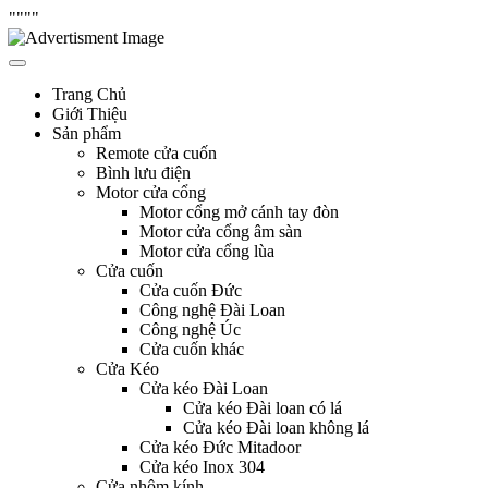
"
"""
Skip
Hưng Thịnh Phát
cửa cuốn, cửa kéo, cửa nhôm kính, motor cổng tự động, Remote cửa,
to
bình lưu điện
content
Trang Chủ
Giới Thiệu
Sản phẩm
Remote cửa cuốn
Bình lưu điện
Motor cửa cổng
Motor cổng mở cánh tay đòn
Motor cửa cổng âm sàn
Motor cửa cổng lùa
Cửa cuốn
Cửa cuốn Đức
Công nghệ Đài Loan
Công nghệ Úc
Cửa cuốn khác
Cửa Kéo
Cửa kéo Đài Loan
Cửa kéo Đài loan có lá
Cửa kéo Đài loan không lá
Cửa kéo Đức Mitadoor
Cửa kéo Inox 304
Cửa nhôm kính