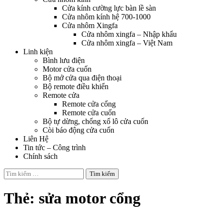
Cửa kính cường lực bàn lề sàn
Cửa nhôm kính hệ 700-1000
Cửa nhôm Xingfa
Cửa nhôm xingfa – Nhập khẩu
Cửa nhôm xingfa – Việt Nam
Linh kiện
Bình lưu điện
Motor cửa cuốn
Bộ mở cửa qua điện thoại
Bộ remote điều khiển
Remote cửa
Remote cửa cổng
Remote cửa cuốn
Bộ tự dừng, chống xổ lô cửa cuốn
Còi báo động cửa cuốn
Liên Hệ
Tin tức – Công trình
Chính sách
Tìm
kiếm
cho:
Thẻ:
sửa motor cổng