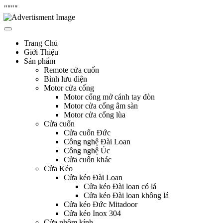
"
"""
Skip
Hưng Thịnh Phát
cửa cuốn, cửa kéo, cửa nhôm kính, motor cổng tự động, Remote cửa,
to
bình lưu điện
content
Trang Chủ
Giới Thiệu
Sản phẩm
Remote cửa cuốn
Bình lưu điện
Motor cửa cổng
Motor cổng mở cánh tay đòn
Motor cửa cổng âm sàn
Motor cửa cổng lùa
Cửa cuốn
Cửa cuốn Đức
Công nghệ Đài Loan
Công nghệ Úc
Cửa cuốn khác
Cửa Kéo
Cửa kéo Đài Loan
Cửa kéo Đài loan có lá
Cửa kéo Đài loan không lá
Cửa kéo Đức Mitadoor
Cửa kéo Inox 304
Cửa nhôm kính