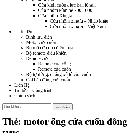
Cửa kính cường lực bàn lề sàn
Cửa nhôm kính hệ 700-1000
Cửa nhôm Xingfa
Cửa nhôm xingfa – Nhập khẩu
Cửa nhôm xingfa – Việt Nam
Linh kiện
Bình lưu điện
Motor cửa cuốn
Bộ mở cửa qua điện thoại
Bộ remote điều khiển
Remote cửa
Remote cửa cổng
Remote cửa cuốn
Bộ tự dừng, chống xổ lô cửa cuốn
Còi báo động cửa cuốn
Liên Hệ
Tin tức – Công trình
Chính sách
Tìm
kiếm
cho:
Thẻ:
motor ống cửa cuốn đồng
trục