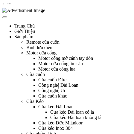
"
"""
Skip
Hưng Thịnh Phát
cửa cuốn, cửa kéo, cửa nhôm kính, motor cổng tự động, Remote cửa,
to
bình lưu điện
content
Trang Chủ
Giới Thiệu
Sản phẩm
Remote cửa cuốn
Bình lưu điện
Motor cửa cổng
Motor cổng mở cánh tay đòn
Motor cửa cổng âm sàn
Motor cửa cổng lùa
Cửa cuốn
Cửa cuốn Đức
Công nghệ Đài Loan
Công nghệ Úc
Cửa cuốn khác
Cửa Kéo
Cửa kéo Đài Loan
Cửa kéo Đài loan có lá
Cửa kéo Đài loan không lá
Cửa kéo Đức Mitadoor
Cửa kéo Inox 304
Cửa nhôm kính