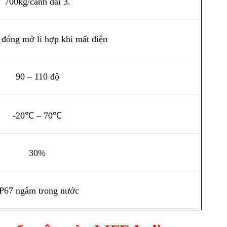
700kg/cánh dài 3.
đóng mở li hợp khi mất điện
90 – 110 độ
-20℃ – 70℃
30%
P67 ngâm trong nước