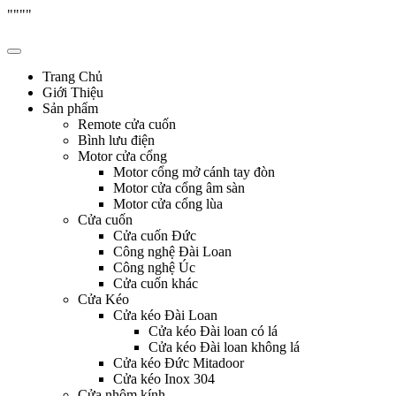
"
"""
Skip
Hưng Thịnh Phát
cửa cuốn, cửa kéo, cửa nhôm kính, motor cổng tự động, Remote cửa,
to
content
Trang Chủ
Giới Thiệu
Sản phẩm
Remote cửa cuốn
Bình lưu điện
Motor cửa cổng
Motor cổng mở cánh tay đòn
Motor cửa cổng âm sàn
Motor cửa cổng lùa
Cửa cuốn
Cửa cuốn Đức
Công nghệ Đài Loan
Công nghệ Úc
Cửa cuốn khác
Cửa Kéo
Cửa kéo Đài Loan
Cửa kéo Đài loan có lá
Cửa kéo Đài loan không lá
Cửa kéo Đức Mitadoor
Cửa kéo Inox 304
Cửa nhôm kính