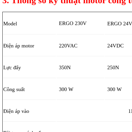
3. Thông số kỹ thuật motor cổng
ERGO 230V
Model
ERGO 24
Điện áp motor
220VAC
24VDC
Lực đẩy
350N
250N
Công suất
300 W
300 W
Điện áp vào
1