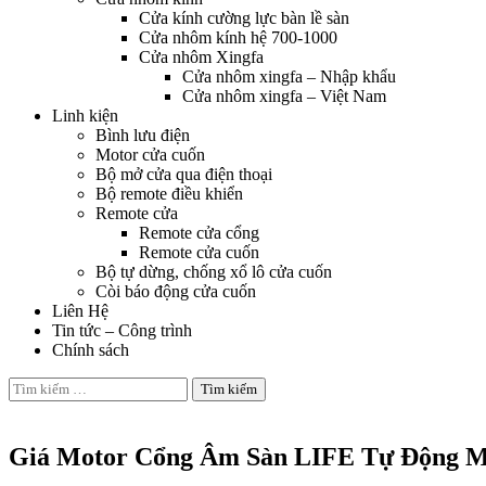
Cửa kính cường lực bàn lề sàn
Cửa nhôm kính hệ 700-1000
Cửa nhôm Xingfa
Cửa nhôm xingfa – Nhập khẩu
Cửa nhôm xingfa – Việt Nam
Linh kiện
Bình lưu điện
Motor cửa cuốn
Bộ mở cửa qua điện thoại
Bộ remote điều khiển
Remote cửa
Remote cửa cổng
Remote cửa cuốn
Bộ tự dừng, chống xổ lô cửa cuốn
Còi báo động cửa cuốn
Liên Hệ
Tin tức – Công trình
Chính sách
Tìm
kiếm
Motor cửa cổng âm sàn
cho:
Giá Motor Cổng Âm Sàn LIFE Tự Động M