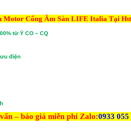
n Motor Cổng Âm Sàn LIFE Italia Tại Hư
100% từ Ý CO – CQ
lưu điện
nh
vấn – báo giá miễn phí Zalo:
0933 055