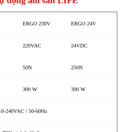
 tự động âm sàn LIFE
V
ERGO 230V
ERGO 24V
220VAC
24VDC
50N
250N
300 W
300 W
10-240VAC / 50-60Hz