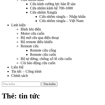
Cửa kính cường lực bàn lề sàn
Cửa nhôm kính hệ 700-1000
Cửa nhôm Xingfa
Cửa nhôm xingfa – Nhập khẩu
Cửa nhôm xingfa – Việt Nam
Linh kiện
Bình lưu điện
Motor cửa cuốn
Bộ mở cửa qua điện thoại
Bộ remote điều khiển
Remote cửa
Remote cửa cổng
Remote cửa cuốn
Bộ tự dừng, chống xổ lô cửa cuốn
Còi báo động cửa cuốn
Liên Hệ
Tin tức – Công trình
Chính sách
Tìm
kiếm
cho:
Thẻ:
tin tức