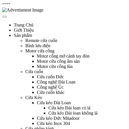
"
"""
Skip
Hưng Thịnh Phát
cửa cuốn, cửa kéo, cửa nhôm kính, motor cổng tự động, Remote cửa,
to
bình lưu điện
content
Trang Chủ
Giới Thiệu
Sản phẩm
Remote cửa cuốn
Bình lưu điện
Motor cửa cổng
Motor cổng mở cánh tay đòn
Motor cửa cổng âm sàn
Motor cửa cổng lùa
Cửa cuốn
Cửa cuốn Đức
Công nghệ Đài Loan
Công nghệ Úc
Cửa cuốn khác
Cửa Kéo
Cửa kéo Đài Loan
Cửa kéo Đài loan có lá
Cửa kéo Đài loan không lá
Cửa kéo Đức Mitadoor
Cửa kéo Inox 304
Cửa nhôm kính