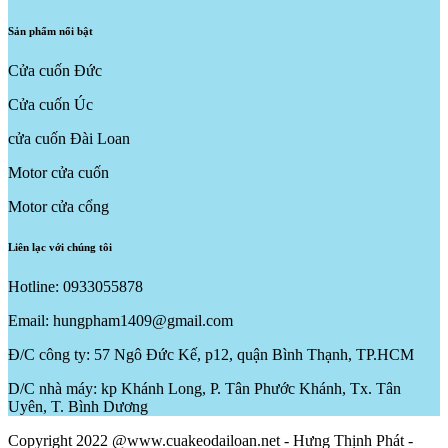
Sản phẩm nổi bật
Cửa cuốn Đức
Cửa cuốn Úc
cửa cuốn Đài Loan
Motor cửa cuốn
Motor cửa cổng
Liên lạc với chúng tôi
Hotline: 0933055878
Email: hungpham1409@gmail.com
Đ/C công ty: 57 Ngô Đức Kế, p12, quận Bình Thạnh, TP.HCM
D/C nhà máy: kp Khánh Long, P. Tân Phước Khánh, Tx. Tân
Uyên, T. Bình Dương
Copyright 2022 @www.cuakeodailoan.net - Hưng Thịnh Phát -