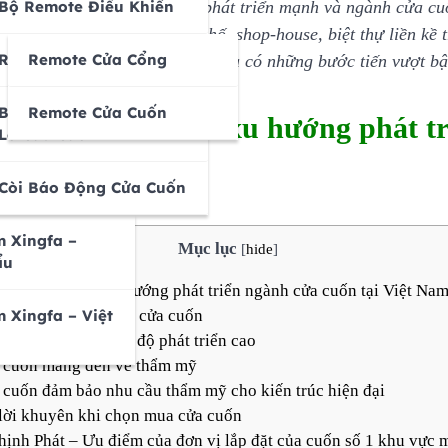
ố, kéo theo các ngành nghề phát triển mạnh và ngành cửa cuố
ổng Âm Sàn
Bộ Remote Điều Khiển
thị, thành phố, nhà ống mặt phố, shop-house, biệt thự liền kề
ài Loan
Loan
Đài Loan Có Lá
ổng Lùa
Remote Cửa
Remote Cửa Cổng
 tối ưu cho các công trình này và có những bước tiến vượt b
c
Mitadoor
ng Lực
Đài Loan
Bộ Tự Dừng, Chống Xổ
Remote Cửa Cuốn
 sử hình thành và xu hướng phát tr
Lô Cửa Cuốn
ác
 304
nh Hệ 700-
Còi Báo Động Cửa Cuốn
ngfa
 Xingfa –
Mục lục
[
hide
]
ẩu
 hình thành và xu hướng phát triển ngành cửa cuốn tại Việt Na
g phát triển ngành cửa cuốn
 Xingfa – Việt
h cửa cuốn có tốc độ phát triển cao
 cuốn mang đến vẻ thẩm mỹ
 cuốn đảm bảo nhu cầu thẩm mỹ cho kiến trúc hiện đại
 lời khuyên khi chọn mua cửa cuốn
ịnh Phát – Ưu điểm của đơn vị lắp đặt của cuốn số 1 khu vực