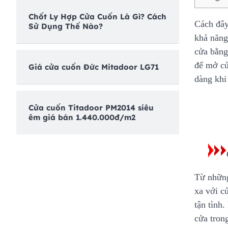
Chốt Ly Hợp Cửa Cuốn Là Gì? Cách
Cách đây
Sử Dụng Thế Nào?
khả năng
cửa bằng
để mở cử
Giá cửa cuốn Đức Mitadoor LG71
dàng khi
Cửa cuốn Titadoor PM2014 siêu
êm giá bán 1.440.000đ/m2
Từ những
xa với c
tận tình
cửa tron