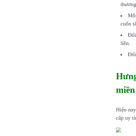
thương
Mỗi
cuốn t
Đối
liền.
Đối
Hưng
miề
Hiện nay
cấp uy t