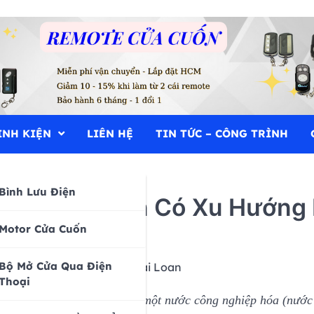
g, Remote cửa, bình lưu điện
INH KIỆN
LIÊN HỆ
TIN TỨC – CÔNG TRÌNH
n
Bình Lưu Điện
nh Cửa Cuốn Có Xu Hướng N
Motor Cửa Cuốn
Mở Cánh
Bộ Mở Cửa Qua Điện
Thoại
 đang hướng đến trở thành một nước công nghiệp hóa (nước ph
c