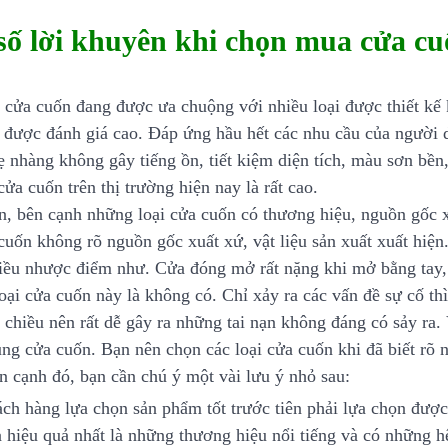
số lời khuyên khi chọn mua cửa cu
 cửa cuốn đang được ưa chuộng với nhiều loại được thiết kế
 được đánh giá cao. Đáp ứng hầu hết các nhu cầu của người d
ẹ nhàng không gây tiếng ồn, tiết kiệm diện tích, màu sơn bề
ửa cuốn trên thị trường hiện nay là rất cao.
n, bên cạnh những loại cửa cuốn có thương hiệu, nguồn gốc xuấ
 cuốn không rõ nguồn gốc xuất xứ, vật liệu sản xuất xuất hiện
hiều nhược điểm như. Cửa đóng mở rất nặng khi mở bằng tay, 
loại cửa cuốn này là không có. Chỉ xảy ra các vấn đề sự cố t
 chiều nên rất dễ gây ra những tai nạn không đáng có sảy ra.
ụng cửa cuốn. Bạn nên chọn các loại cửa cuốn khi đã biết rõ
n cạnh đó, bạn cần chú ý một vài lưu ý nhỏ sau:
ch hàng lựa chọn sản phẩm tốt trước tiên phải lựa chọn được
à hiệu quả nhất là những thương hiệu nổi tiếng và có những 