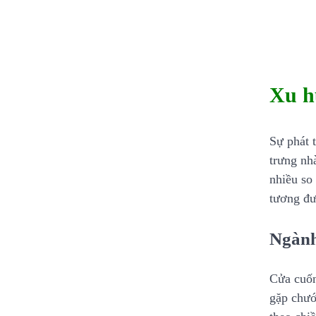
Xu h
Sự phát 
trưng nh
nhiều so
tương đư
Ngành
Cửa cuốn
gặp chướ