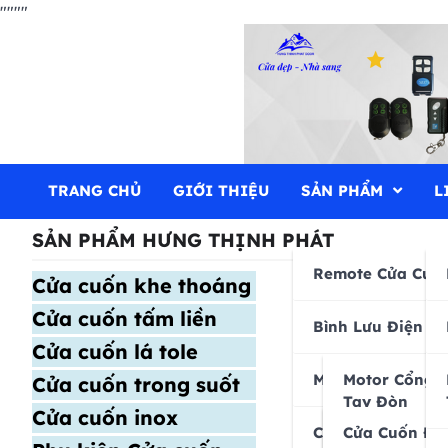
"
"""
Skip
to
content
Hưng Thịnh Phát
cửa cuốn, cửa kéo, cửa nhôm kính, motor cổng tự độn
TRANG CHỦ
GIỚI THIỆU
SẢN PHẨM
L
SẢN PHẨM HƯNG THỊNH PHÁT
TIN TỨC
Remote Cửa Cuố
Cửa cuốn khe thoáng
Ngà
Cửa cuốn tấm liền
Bình Lưu Điện
VN
Cửa cuốn lá tole
Motor Cửa Cổng
Motor Cổng 
Cửa cuốn trong suốt
Tay Đòn
Cửa cuốn inox
Việt Nam
Cửa Cuốn
Cửa Cuốn Đứ