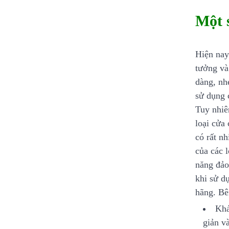
Một 
Hiện nay
tưởng và
dàng, nh
sử dụng c
Tuy nhiê
loại cửa
có rất n
của các 
năng đảo
khi sử d
hãng. Bê
Khá
giản v