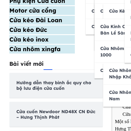
Phụ kiện Cửa cuốn
thành ph
Motor Cửa C
Motor cửa cổng
trúc đô 
Cửa Kéo
Công Nghệ Đ
Cửa Kéo Đài 
Cửa Kéo 
Motor Cửa C
lựa chọn
Cửa kéo Đài Loan
Cửa Nhôm Kính
Công Nghệ Ú
Cửa Kéo Đức 
Cửa Kính Cườ
Cửa Kéo 
Cửa kéo Đức
Bàn Lề Sàn
Không Lá
Lịch
Cửa kéo inox
Cửa Cuốn Kh
Cửa Kéo Inox
Cửa nhôm xingfa
Nam
Cửa Nhôm Kí
1000
Bài viết mới
Cửa Nhôm Xi
Cửa Nhôm
Nhập Kh
Hướng dẫn thay bình ắc quy cho
Lịch sử
bộ lưu điện cửa cuốn
Xu hướn
Cửa Nhôm
Nam
Ngàn
Cửa
Cửa cuốn Newdoor ND48X CN Đức
Cửa
– Hưng Thịnh Phát
Một số
Hưng Th