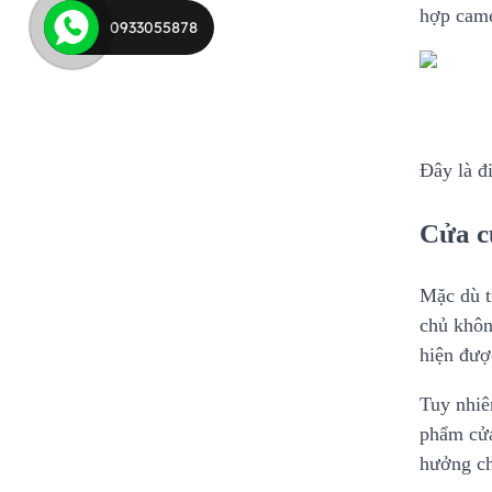
hợp came
0933055878
Đây là đi
Cửa c
Mặc dù t
chủ khôn
hiện đượ
Tuy nhiê
phẩm cửa
hưởng ch