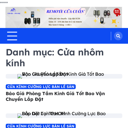
"
"""
Hưng Thịnh Phát
Skip
cửa cuốn, cửa kéo, cửa nhôm kính,
motor cổng tự động, Remote cửa,
to
bình lưu điện
content
Danh mục:
Cửa nhôm
kính
CỬA KÍNH CƯỜNG LỰC BÀN LỀ SÀN
Báo Giá Phòng Tắm Kính Giá Tốt Bao Vận
Chuyển Lắp Đặt
CỬA KÍNH CƯỜNG LỰC BÀN LỀ SÀN